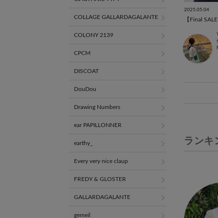
2025.05.04
COLLAGE GALLARDAGALANTE
【Final SAL
COLONY 2139
CPCM
DISCOAT
DouDou
Drawing Numbers
ear PAPILLONNER
ランキ
earthy_
Every very nice claup
FREDY & GLOSTER
GALLARDAGALANTE
gemeil