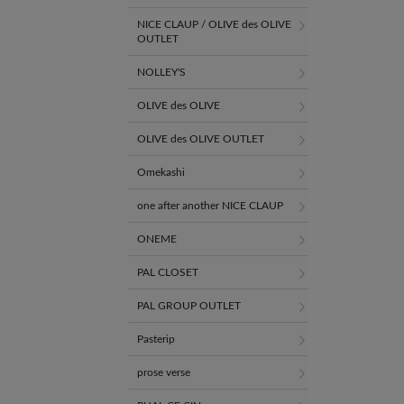
NICE CLAUP / OLIVE des OLIVE
OUTLET
NOLLEY'S
OLIVE des OLIVE
OLIVE des OLIVE OUTLET
Omekashi
one after another NICE CLAUP
ONEME
PAL CLOSET
PAL GROUP OUTLET
Pasterip
prose verse