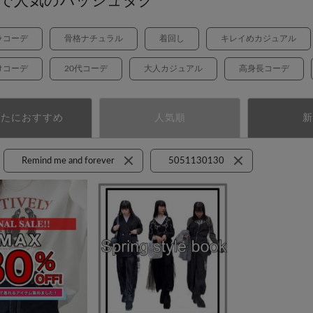
で人気のハッシュタグ
ラコーデ
骨格ナチュラル
着回し
キレイめカジュアル
けコーデ
20代コーデ
大人カジュアル
高身長コーデ
なたにおすすめ
人気順
新
Remind me and forever
5051130130