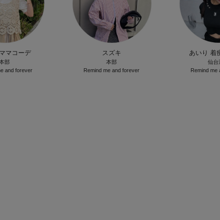
o ママコーデ
スズキ
あいり 着
本部
本部
仙台
e and forever
Remind me and forever
Remind me a