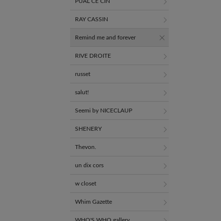
PUAL CE CIN
RAY CASSIN
Remind me and forever
RIVE DROITE
russet
salut!
Seemi by NICECLAUP
SHENERY
Thevon.
un dix cors
w closet
Whim Gazette
WHO'S WHO gallery