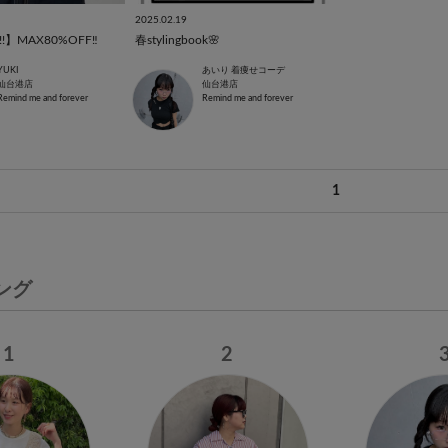
2025.02.19
E!!】MAX80%OFF‼️
春stylingbook🌸
YUKI
あいり 着痩せコーデ
仙台港店
仙台港店
Remind me and forever
Remind me and forever
1
ング
1
2