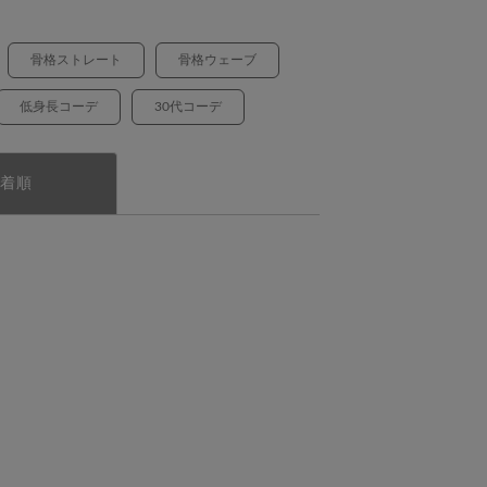
骨格ストレート
骨格ウェーブ
低身長コーデ
30代コーデ
着順