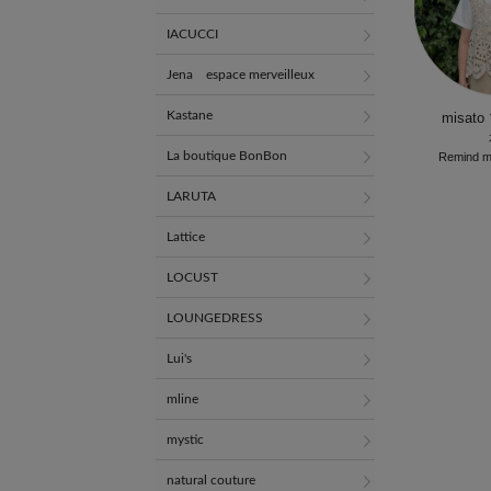
IACUCCI
Jena espace merveilleux
Kastane
misat
La boutique BonBon
Remind m
LARUTA
Lattice
LOCUST
LOUNGEDRESS
Lui's
mline
mystic
natural couture