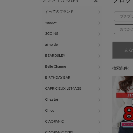
ブログ
すべてのブランド
プチプ
-goocy-
おでか
3COINS
ai no de
あ
BEARDSLEY
Belle Charme
検索条件:
BIRTHDAY BAR
CAPRICIEUX LE'MAGE
Chez toi
Chico
CIAOPANIC
CIAOPANIC TYPY