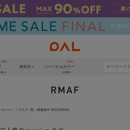
断
身長別
パーソナル
カラー
フォーエバー）
>
ブログ一覧
（検索条件 5051130130）